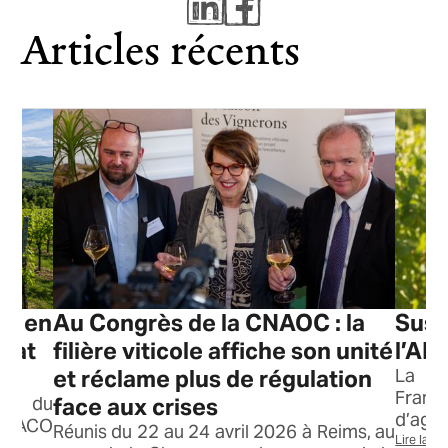
Articles récents
on en
Au Congrès de la CNAOC : la
Susp
ébat
filière viticole affiche son unité
l’AN
et réclame plus de régulation
La C
France
ors du
face aux crises
d’agri
COSACO
Réunis du 22 au 24 avril 2026 à Reims, au
Lire la su