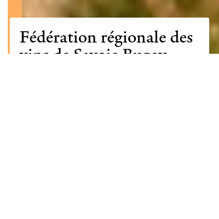
Fédération régionale des
vins de Savoie Bugey
Dauphiné
AOC
IGP