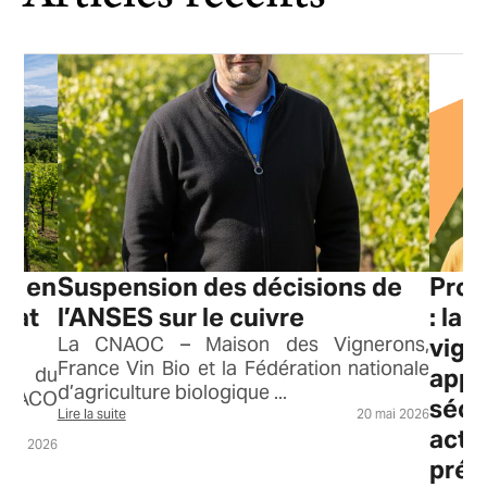
on en
Suspension des décisions de
Proj
ébat
l’ANSES sur le cuivre
: la
La CNAOC – Maison des Vignerons,
vign
France Vin Bio et la Fédération nationale
ors du
appr
d’agriculture biologique ...
COSACO
sécu
Lire la suite
20 mai 2026
acteu
 juin 2026
prés